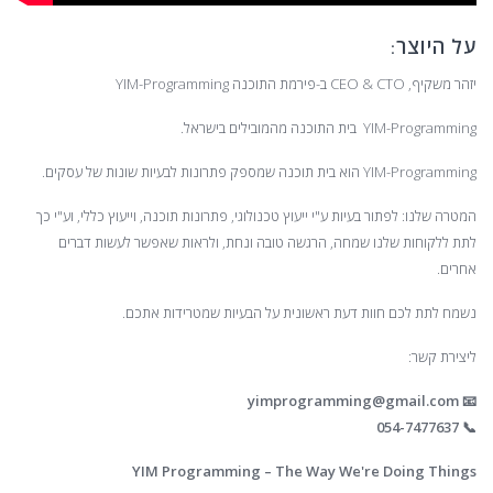
על היוצר:
יזהר משקיף, CEO & CTO ב-פירמת התוכנה YIM-Programming
YIM-Programming בית התוכנה מהמובילים בישראל.
YIM-Programming הוא בית תוכנה שמספק פתרונות לבעיות שונות של עסקים.
המטרה שלנו: לפתור בעיות ע"י ייעוץ טכנולוגי, פתרונות תוכנה, וייעוץ כללי, וע"י כך
לתת ללקוחות שלנו שמחה, הרגשה טובה ונחת, ולראות שאפשר לעשות דברים
אחרים.
נשמח לתת לכם חוות דעת ראשונית על הבעיות שמטרידות אתכם.
ליצירת קשר:
yimprogramming@gmail.com
📧
📞 054-7477637
YIM Programming – The Way We're Doing Things