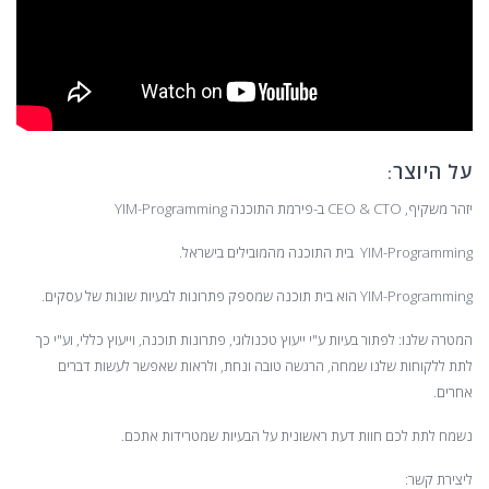
על היוצר:
יזהר משקיף, CEO & CTO ב-פירמת התוכנה YIM-Programming
YIM-Programming בית התוכנה מהמובילים בישראל.
YIM-Programming הוא בית תוכנה שמספק פתרונות לבעיות שונות של עסקים.
המטרה שלנו: לפתור בעיות ע"י ייעוץ טכנולוגי, פתרונות תוכנה, וייעוץ כללי, וע"י כך
לתת ללקוחות שלנו שמחה, הרגשה טובה ונחת, ולראות שאפשר לעשות דברים
אחרים.
נשמח לתת לכם חוות דעת ראשונית על הבעיות שמטרידות אתכם.
ליצירת קשר: