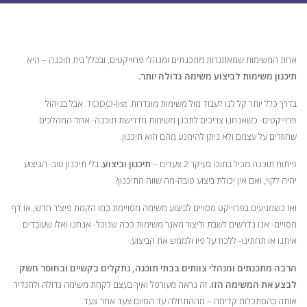
אחת המשימות שמאתגרות מתכנתים ומנהלי פרוייקטים, ובכלל בית תוכנה – היא
תיכנון משימות לביצוע משימה גדולה יותר.
בדרך כלל יותר קל לנו לעבוד מול משימות מוגדרות. TODO-list. אבל בניהול
פרוייקטים- כשאנחנו צריכים לתכנן משימות מדרישת תוכנה- אחד המהלכים
שחוזרים על עצמם ולא ניתן להימנע מהם הוא תיכנון.
פיתוח תוכנה מכיל בתוכו בעיקר 2 צעדים –
תיכנון וביצוע.
בלי תיכנון טוב- הביצוע
יהיה לקוי, ואם אין יכולת ביצוע טובה-מה שווה התיכנון?
ואז כשמגיעים בפרוייקט מסויים לביצוע משימה מסויימת כמו הקמת פיצ'ר חדש, או דף
מסויים- אנו נדרשים לשבת וליצור מאגר משימות ככה שנוכל- אנחנו ואלו שעובדים
איתנו או תחתינו- ללכת על פיו ולממש את הביצוע.
הרבה מתכנתים ומנהלי צוותים בבתי תוכנה, נתקלים בקשיים ובחוסר חשק
לבצע את המשימה הזו.
זה נראה מעורפל ואיך בעצם לקחת משימה גדולה ולהגדיר
אותה בהסתכלות קדימה – מההתחלה עד הסיום צעד אחר צעד.